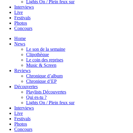
Lights On / Plein feux sur
Interviews
Live
Festivals
Photos
Concours
Home
News
Le son de la semaine
Clipothèque
Le coin des reprises
Music & Screen
Reviews
Chronique d’album
Chronique d’EP
Découvertes
Playlists Découvertes
Qui es-tu ?
Lights On / Plein feux sur
Interviews
Live
Festivals
Photos
Concours