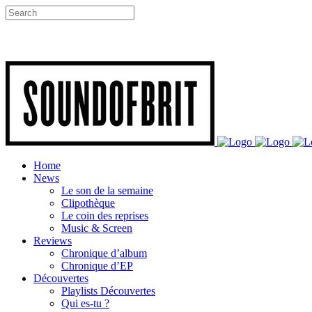
Home
News
Le son de la semaine
Clipothèque
Le coin des reprises
Music & Screen
Reviews
Chronique d’album
Chronique d’EP
Découvertes
Playlists Découvertes
Qui es-tu ?