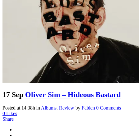
17 Sep
Oliver Sim – Hideous Bastard
Posted at 14:38h
in
Albums
,
Review
by
Fabien
0 Comments
0
Likes
Share