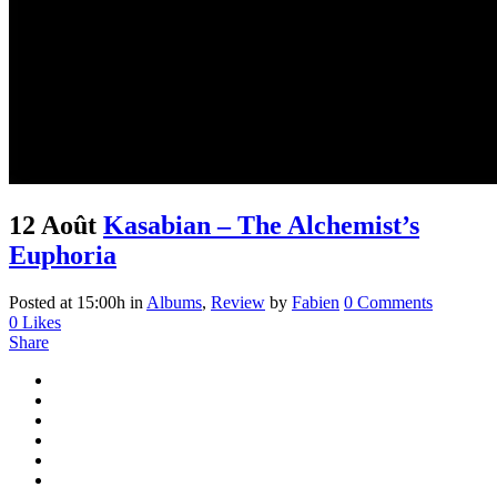
12 Août
Kasabian – The Alchemist’s
Euphoria
Posted at 15:00h
in
Albums
,
Review
by
Fabien
0 Comments
0
Likes
Share