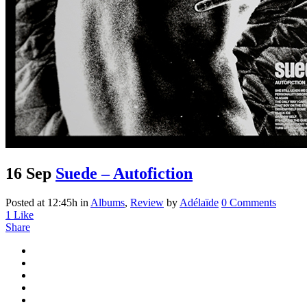
16 Sep
Suede – Autofiction
Posted at 12:45h
in
Albums
,
Review
by
Adélaïde
0 Comments
1
Like
Share