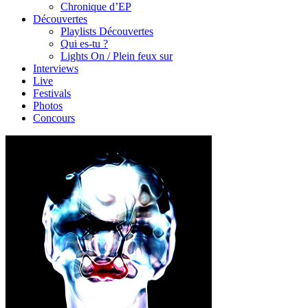
Chronique d’EP
Découvertes
Playlists Découvertes
Qui es-tu ?
Lights On / Plein feux sur
Interviews
Live
Festivals
Photos
Concours