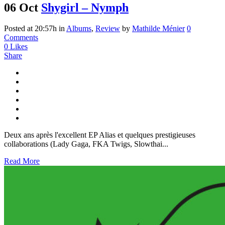
06 Oct
Shygirl – Nymph
Posted at 20:57h
in
Albums
,
Review
by
Mathilde Ménier
0
Comments
0
Likes
Share
Deux ans après l'excellent EP Alias et quelques prestigieuses
collaborations (Lady Gaga, FKA Twigs, Slowthai...
Read More