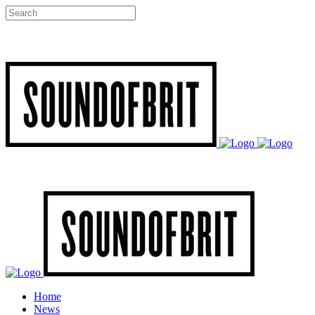
Home
News