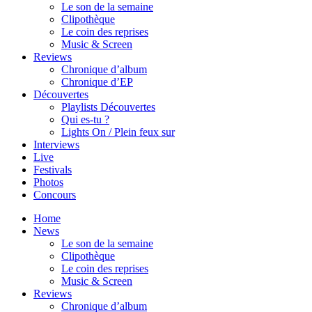
Le son de la semaine
Clipothèque
Le coin des reprises
Music & Screen
Reviews
Chronique d’album
Chronique d’EP
Découvertes
Playlists Découvertes
Qui es-tu ?
Lights On / Plein feux sur
Interviews
Live
Festivals
Photos
Concours
Home
News
Le son de la semaine
Clipothèque
Le coin des reprises
Music & Screen
Reviews
Chronique d’album