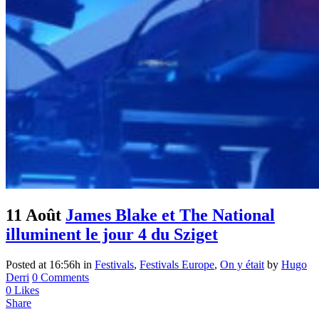
11 Août
James Blake et The National
illuminent le jour 4 du Sziget
Posted at 16:56h
in
Festivals
,
Festivals Europe
,
On y était
by
Hugo
Derri
0 Comments
0
Likes
Share