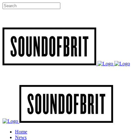
Home
News