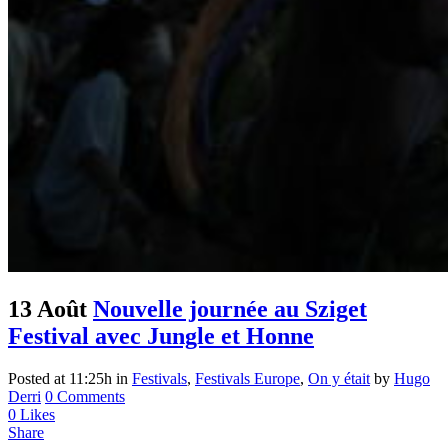
13 Août
Nouvelle journée au Sziget
Festival avec Jungle et Honne
Posted at 11:25h
in
Festivals
,
Festivals Europe
,
On y était
by
Hugo
Derri
0 Comments
0
Likes
Share