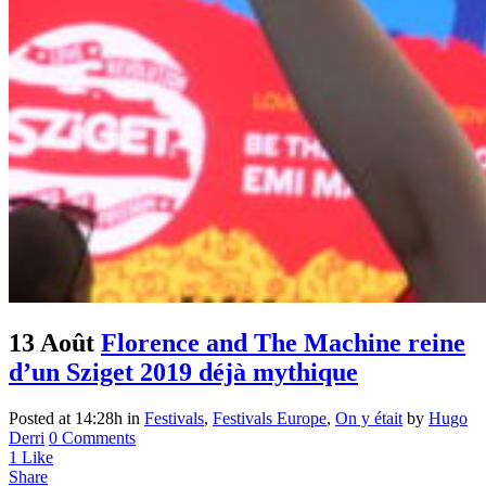
13 Août
Florence and The Machine reine
d’un Sziget 2019 déjà mythique
Posted at 14:28h
in
Festivals
,
Festivals Europe
,
On y était
by
Hugo
Derri
0 Comments
1
Like
Share