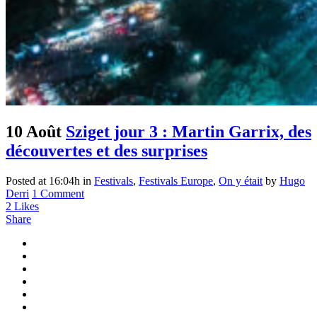
10 Août
Sziget jour 3 : Martin Garrix, des
découvertes et des surprises
Posted at 16:04h
in
Festivals
,
Festivals Europe
,
On y était
by
Hugo
Derri
1 Comment
2
Likes
Share