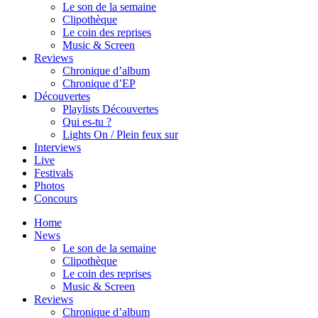
Le son de la semaine
Clipothèque
Le coin des reprises
Music & Screen
Reviews
Chronique d’album
Chronique d’EP
Découvertes
Playlists Découvertes
Qui es-tu ?
Lights On / Plein feux sur
Interviews
Live
Festivals
Photos
Concours
Home
News
Le son de la semaine
Clipothèque
Le coin des reprises
Music & Screen
Reviews
Chronique d’album