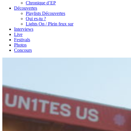
Chronique d’EP
Découvertes
Playlists Découvertes
Qui es-tu ?
Lights On / Plein feux sur
Interviews
Live
Festivals
Photos
Concours