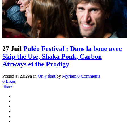
27 Juil
Paléo Festival : Dans la boue avec
Skip the Use, Shaka Ponk, Carbon
Airways et the Prodigy
Posted at 23:29h
in
On y était
by
Myriam
0 Comments
0
Likes
Share