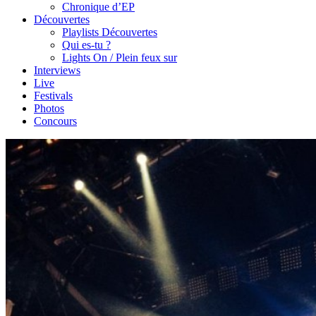
Chronique d’EP
Découvertes
Playlists Découvertes
Qui es-tu ?
Lights On / Plein feux sur
Interviews
Live
Festivals
Photos
Concours