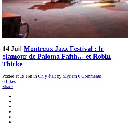
14 Juil
Montreux Jazz Festival : le
glamour de Paloma Faith… et Robin
Thicke
Posted at 19:16h
in
On y était
by
Myriam
0 Comments
0
Likes
Share