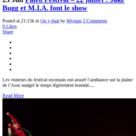
Bugg et M.I.A. font le show
Posted at 21:15h
in
On y était
by
Myriam
2 Comments
0
Likes
Share
Les visiteurs du festival nyonnais ont assuré l’ambiance sur la plaine
de l’Asse malgré le temps légèrement humide....
Read More