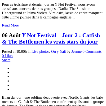
Pour ce troisième et dernier jour au Y Not Festival, nous avons
assisté aux concerts de trois groupes : Darlia, The Sunshine
Underground et Palma Violets. Virtuosité, lassitude et rire marquent
cette ultime journée dans la campagne anglaise....
Read More
06 Août
Y Not Festival – Jour 2 : Catfish
& The Bottlemen les vrais stars du jour
Posted at 19:00h
in
Live photos
,
On y était
by
Jeanne
0 Comments
0
Likes
Share
Bilan du jour : une sublime découverte avec Nordic Giants, les baby
rockers de Catfish & The Bottlemen confirment qu'ils sont le groupe
de demain, The Fratellis donne un concert très rock'n'roll....