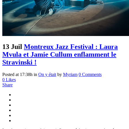
13 Juil
Montreux Jazz Festival : Laura
Mvula et Jamie Cullum enflamment le
Stravinski !
Posted at 17:38h
in
On y était
by
Myriam
0 Comments
0
Likes
Share