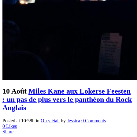
10 Août
Miles Kane aux Lokerse Feesten
: un pas de plus vers le panthéon du Rock
Anglais
Posted at 10:58h
in
On y était
by
Jessica
0 Comments
0
Likes
Share