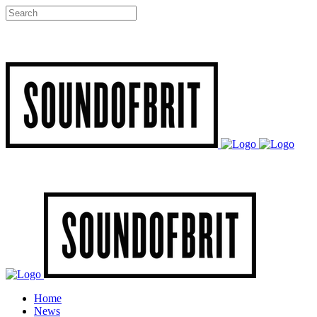
Home
News