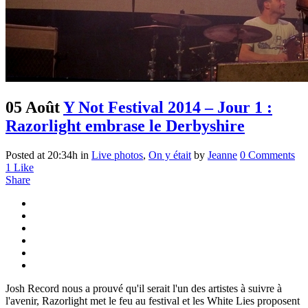
05 Août
Y Not Festival 2014 – Jour 1 :
Razorlight embrase le Derbyshire
Posted at 20:34h
in
Live photos
,
On y était
by
Jeanne
0 Comments
1
Like
Share
Josh Record nous a prouvé qu'il serait l'un des artistes à suivre à
l'avenir, Razorlight met le feu au festival et les White Lies proposent