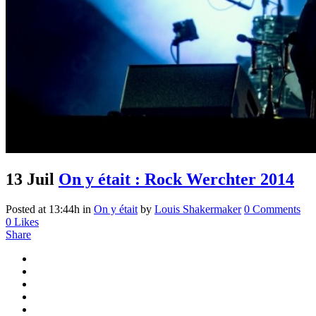
13 Juil
On y était : Rock Werchter 2014
Posted at 13:44h
in
On y était
by
Louis Shakermaker
0 Comments
0
Likes
Share