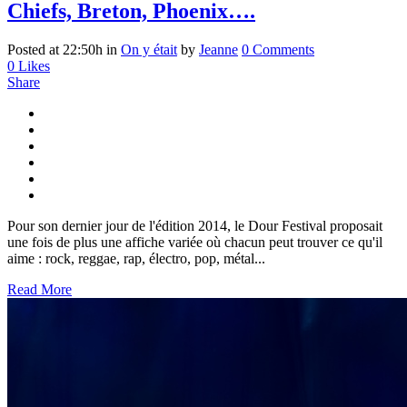
Chiefs, Breton, Phoenix….
Posted at 22:50h
in
On y était
by
Jeanne
0 Comments
0
Likes
Share
Pour son dernier jour de l'édition 2014, le Dour Festival proposait
une fois de plus une affiche variée où chacun peut trouver ce qu'il
aime : rock, reggae, rap, électro, pop, métal...
Read More