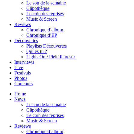
Le son de la semaine
Clipothèque
Le coin des reprises
Music & Screen
Reviews
Chronique d’album
Chronique d’EP
Découvertes
Playlists Découvertes
Qui es-tu ?
Lights On / Plein feux sur
Interviews
Live
Festivals
Photos
Concours
Home
News
Le son de la semaine
Clipothèque
Le coin des reprises
Music & Screen
Reviews
Chronique d’album