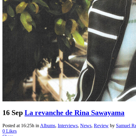
16 Sep
La revanche de Rina Sawayama
Posted at 16:25h
in
Albums
,
Interviews
,
News
,
Review
by
Samuel R
0
Likes