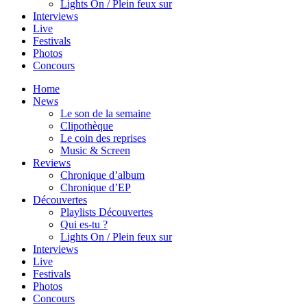
Lights On / Plein feux sur
Interviews
Live
Festivals
Photos
Concours
Home
News
Le son de la semaine
Clipothèque
Le coin des reprises
Music & Screen
Reviews
Chronique d’album
Chronique d’EP
Découvertes
Playlists Découvertes
Qui es-tu ?
Lights On / Plein feux sur
Interviews
Live
Festivals
Photos
Concours