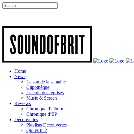
Home
News
Le son de la semaine
Clipothèque
Le coin des reprises
Music & Screen
Reviews
Chronique d’album
Chronique d’EP
Découvertes
Playlists Découvertes
Qui es-tu ?