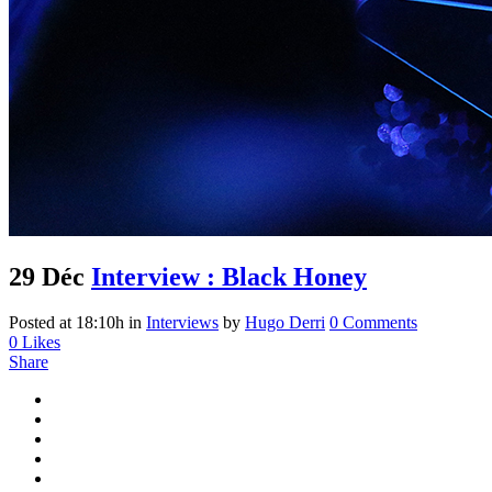
29 Déc
Interview : Black Honey
Posted at 18:10h
in
Interviews
by
Hugo Derri
0 Comments
0
Likes
Share