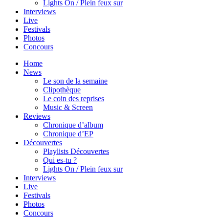
Lights On / Plein feux sur
Interviews
Live
Festivals
Photos
Concours
Home
News
Le son de la semaine
Clipothèque
Le coin des reprises
Music & Screen
Reviews
Chronique d’album
Chronique d’EP
Découvertes
Playlists Découvertes
Qui es-tu ?
Lights On / Plein feux sur
Interviews
Live
Festivals
Photos
Concours