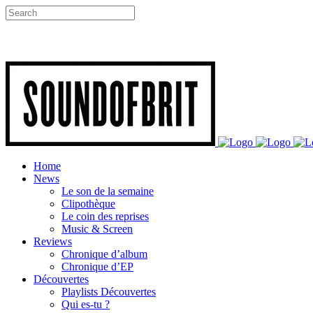
Home
News
Le son de la semaine
Clipothèque
Le coin des reprises
Music & Screen
Reviews
Chronique d’album
Chronique d’EP
Découvertes
Playlists Découvertes
Qui es-tu ?