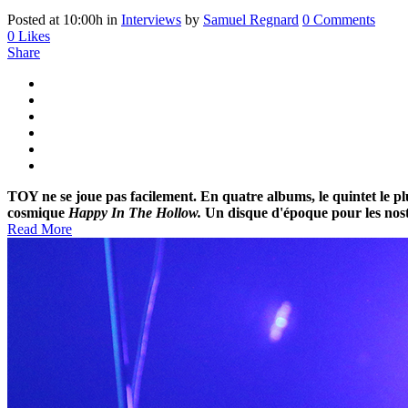
Posted at 10:00h
in
Interviews
by
Samuel Regnard
0 Comments
0
Likes
Share
TOY ne se joue pas facilement. En quatre albums, le quintet le pl
cosmique
Happy In The Hollow.
Un disque d'époque pour les nost
Read More