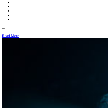
...
Read More