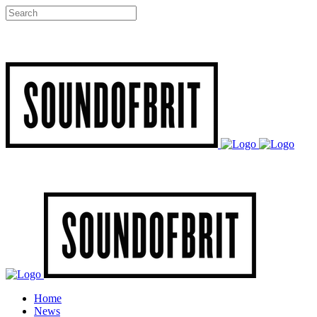
Home
News