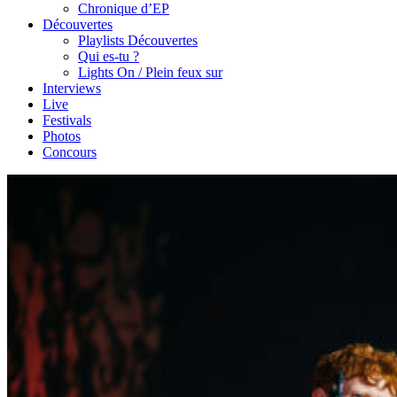
Chronique d’EP
Découvertes
Playlists Découvertes
Qui es-tu ?
Lights On / Plein feux sur
Interviews
Live
Festivals
Photos
Concours