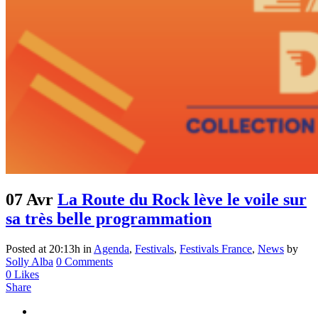
07 Avr
La Route du Rock lève le voile sur
sa très belle programmation
Posted at 20:13h
in
Agenda
,
Festivals
,
Festivals France
,
News
by
Solly Alba
0 Comments
0
Likes
Share