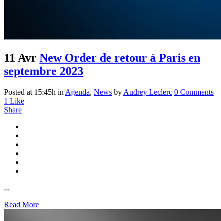
11 Avr
New Order de retour à Paris en
septembre 2023
Posted at 15:45h
in
Agenda
,
News
by
Audrey Leclerc
0 Comments
1
Like
Share
...
Read More