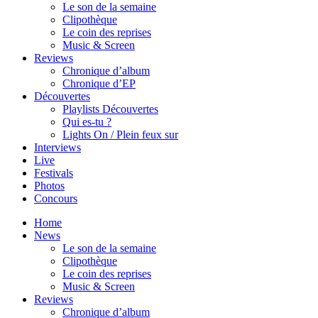
Le son de la semaine
Clipothèque
Le coin des reprises
Music & Screen
Reviews
Chronique d’album
Chronique d’EP
Découvertes
Playlists Découvertes
Qui es-tu ?
Lights On / Plein feux sur
Interviews
Live
Festivals
Photos
Concours
Home
News
Le son de la semaine
Clipothèque
Le coin des reprises
Music & Screen
Reviews
Chronique d’album