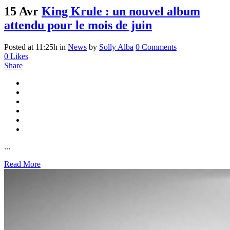
15 Avr
King Krule : un nouvel album
attendu pour le mois de juin
Posted at 11:25h
in
News
by
Solly Alba
0 Comments
0
Likes
Share
...
Read More