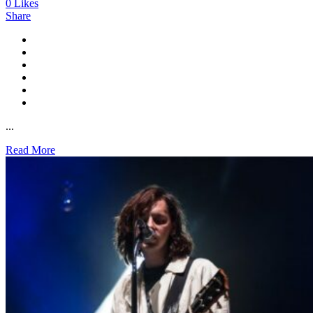
0
Likes
Share
...
Read More