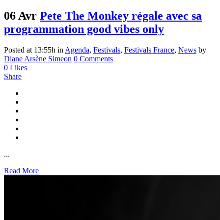
06 Avr
Pete The Monkey régale avec sa
programmation good vibes only
Posted at 13:55h
in
Agenda
,
Festivals
,
Festivals France
,
News
by
Diane Arsène Simeon
0 Comments
0
Likes
Share
...
Read More