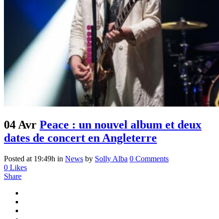
04 Avr
Peace : un nouvel album et deux
dates de concert en Angleterre
Posted at 19:49h
in
News
by
Solly Alba
0 Comments
0
Likes
Share