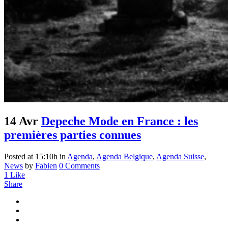
14 Avr
Depeche Mode en France : les
premières parties connues
Posted at 15:10h
in
Agenda
,
Agenda Belgique
,
Agenda Suisse
,
News
by
Fabien
0 Comments
1
Like
Share