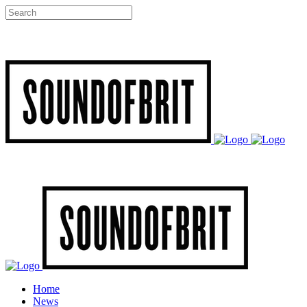
Home
News