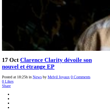
17 Oct
Clarence Clarity dévoile son
nouvel et étrange EP
Posted at 18:25h
in
News
by
Melvil Joyaux
0 Comments
0
Likes
Share