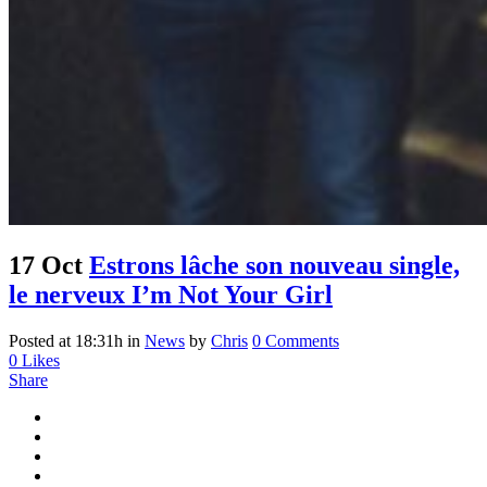
17 Oct
Estrons lâche son nouveau single,
le nerveux I’m Not Your Girl
Posted at 18:31h
in
News
by
Chris
0 Comments
0
Likes
Share