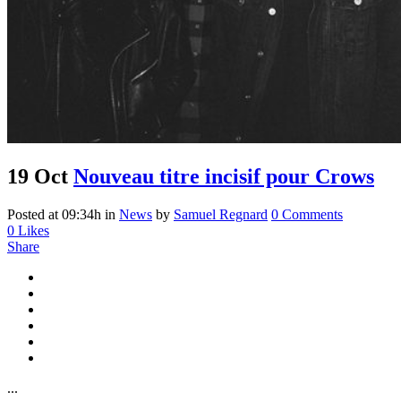
19 Oct
Nouveau titre incisif pour Crows
Posted at 09:34h
in
News
by
Samuel Regnard
0 Comments
0
Likes
Share
...