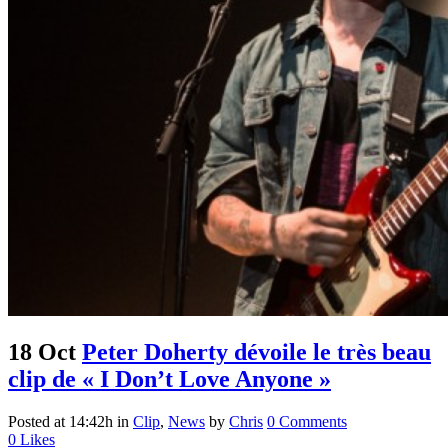
18 Oct
Peter Doherty dévoile le très beau
clip de « I Don’t Love Anyone »
Posted at 14:42h
in
Clip
,
News
by
Chris
0 Comments
0
Likes