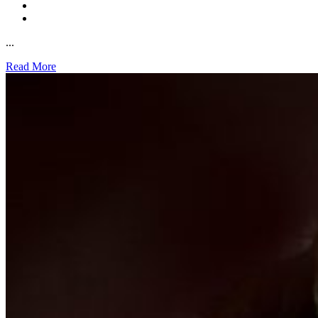
...
Read More