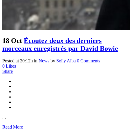
18 Oct
Écoutez deux des derniers
morceaux enregistrés par David Bowie
Posted at 20:12h
in
News
by
Solly Alba
0 Comments
0
Likes
Share
...
Read More