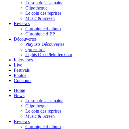
Le son de la semaine
Clipothèque
Le coin des reprises
Music & Screen
Reviews
Chronique d’album
Chronique d’EP
Découvertes
Playlists Découvertes
Qui es-tu ?
Lights On / Plein feux sur
Interviews
Live
Festivals
Photos
Concours
Home
News
Le son de la semaine
Clipothèque
Le coin des reprises
Music & Screen
Reviews
Chronique d’album