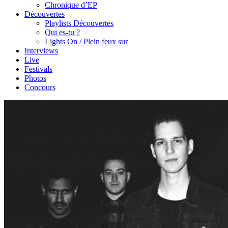
Chronique d’EP
Découvertes
Playlists Découvertes
Qui es-tu ?
Lights On / Plein feux sur
Interviews
Live
Festivals
Photos
Concours