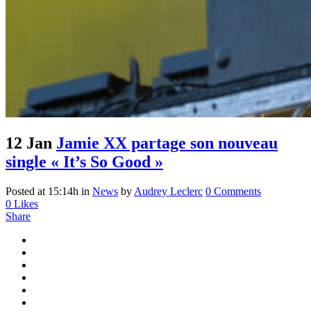
12 Jan
Jamie XX partage son nouveau
single « It’s So Good »
Posted at 15:14h
in
News
by
Audrey Leclerc
0 Comments
0
Likes
Share