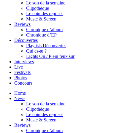
Le son de la semaine
Clipothèque
Le coin des reprises
Music & Screen
Reviews
Chronique d’album
Chronique d’EP
Découvertes
Playlists Découvertes
Qui es-tu ?
Lights On / Plein feux sur
Interviews
Live
Festivals
Photos
Concours
Home
News
Le son de la semaine
Clipothèque
Le coin des reprises
Music & Screen
Reviews
Chronique d’album