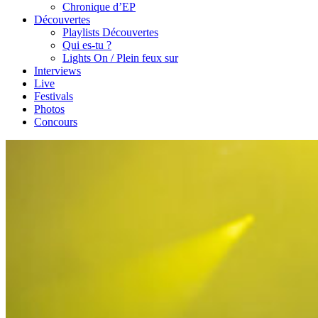
Chronique d’EP
Découvertes
Playlists Découvertes
Qui es-tu ?
Lights On / Plein feux sur
Interviews
Live
Festivals
Photos
Concours