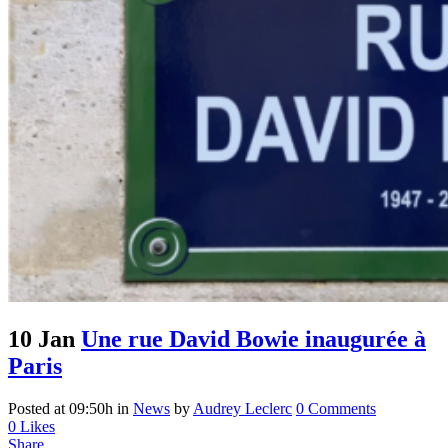
10 Jan
Une rue David Bowie inaugurée à
Paris
Posted at 09:50h
in
News
by
Audrey Leclerc
0 Comments
0
Likes
Share