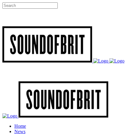
Home
News