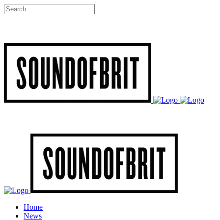
Home
News