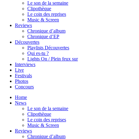
Le son de la semaine
Clipothèque
Le coin des reprises
Music & Screen
Reviews
Chronique d’album
Chronique d’EP
Découvertes
Playlists Découvertes
Qui es-tu ?
Lights On / Plein feux sur
Interviews
Live
Festivals
Photos
Concours
Home
News
Le son de la semaine
Clipothèque
Le coin des reprises
Music & Screen
Reviews
Chronique d’album