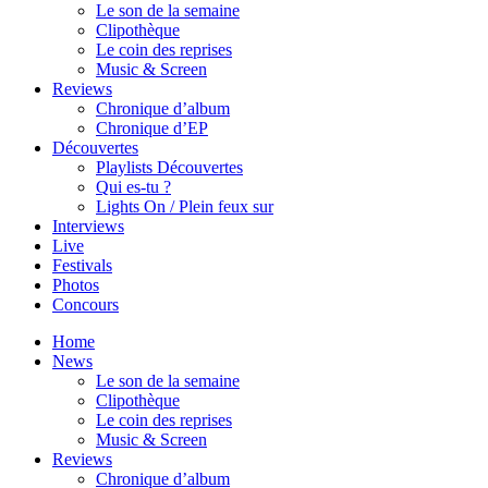
Le son de la semaine
Clipothèque
Le coin des reprises
Music & Screen
Reviews
Chronique d’album
Chronique d’EP
Découvertes
Playlists Découvertes
Qui es-tu ?
Lights On / Plein feux sur
Interviews
Live
Festivals
Photos
Concours
Home
News
Le son de la semaine
Clipothèque
Le coin des reprises
Music & Screen
Reviews
Chronique d’album