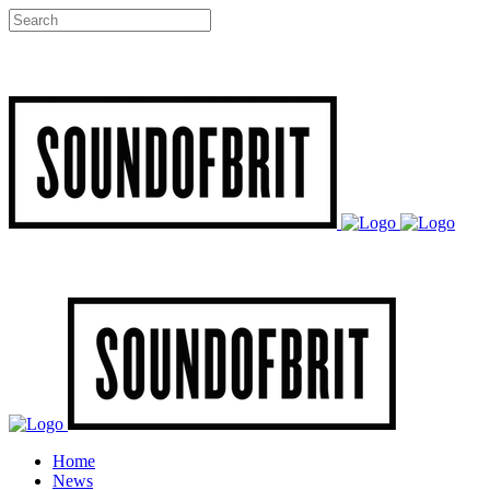
Home
News