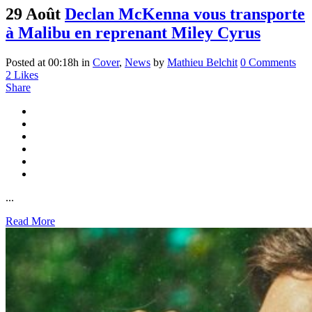
29 Août
Declan McKenna vous transporte
à Malibu en reprenant Miley Cyrus
Posted at 00:18h
in
Cover
,
News
by
Mathieu Belchit
0 Comments
2
Likes
Share
...
Read More