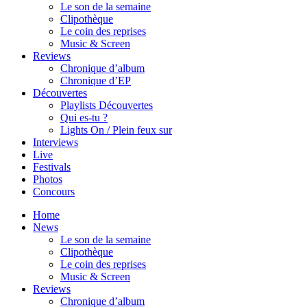
Le son de la semaine
Clipothèque
Le coin des reprises
Music & Screen
Reviews
Chronique d’album
Chronique d’EP
Découvertes
Playlists Découvertes
Qui es-tu ?
Lights On / Plein feux sur
Interviews
Live
Festivals
Photos
Concours
Home
News
Le son de la semaine
Clipothèque
Le coin des reprises
Music & Screen
Reviews
Chronique d’album