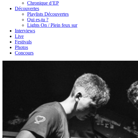
Chronique d’EP
Découvertes
Playlists Découvertes
Qui es-tu ?
Lights On / Plein feux sur
Interviews
Live
Festivals
Photos
Concours