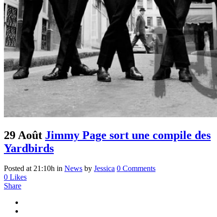
29 Août
Jimmy Page sort une compile des
Yardbirds
Posted at 21:10h
in
News
by
Jessica
0 Comments
0
Likes
Share