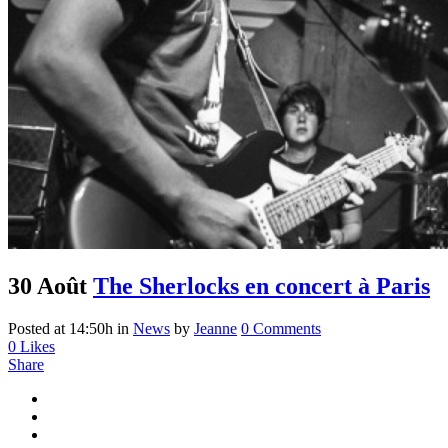
30 Août
The Sherlocks en concert à Paris
Posted at 14:50h
in
News
by
Jeanne
0 Comments
0
Likes
Share