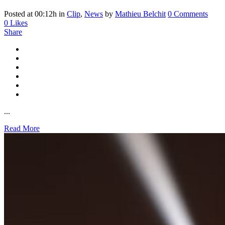
Posted at 00:12h
in
Clip
,
News
by
Mathieu Belchit
0 Comments
0
Likes
Share
...
Read More