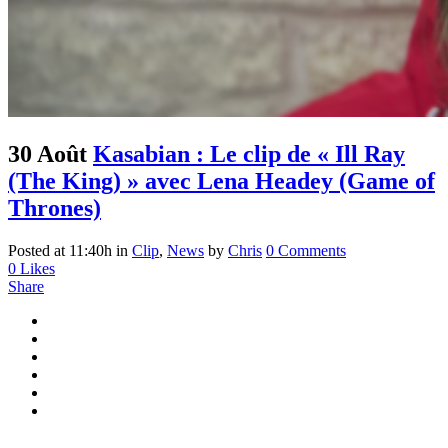
30 Août
Kasabian : Le clip de « Ill Ray
(The King) » avec Lena Headey (Game of
Thrones)
Posted at 11:40h
in
Clip
,
News
by
Chris
0 Comments
0
Likes
Share
...