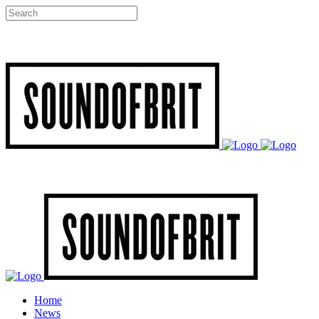
Home
News