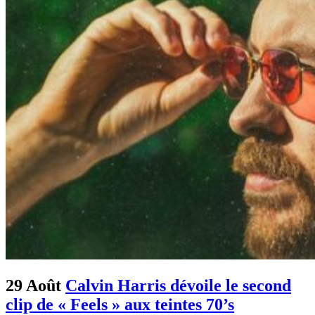
29 Août
Calvin Harris dévoile le second
clip de « Feels » aux teintes 70’s