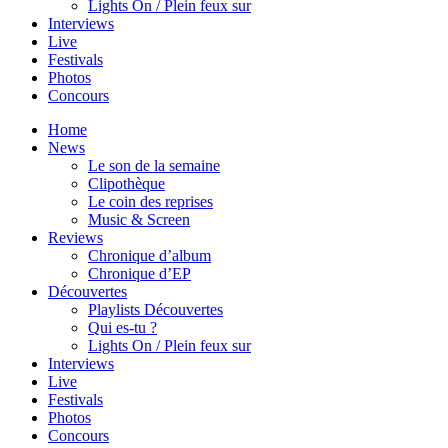
Lights On / Plein feux sur
Interviews
Live
Festivals
Photos
Concours
Home
News
Le son de la semaine
Clipothèque
Le coin des reprises
Music & Screen
Reviews
Chronique d’album
Chronique d’EP
Découvertes
Playlists Découvertes
Qui es-tu ?
Lights On / Plein feux sur
Interviews
Live
Festivals
Photos
Concours