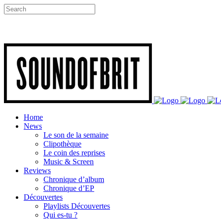
Home
News
Le son de la semaine
Clipothèque
Le coin des reprises
Music & Screen
Reviews
Chronique d’album
Chronique d’EP
Découvertes
Playlists Découvertes
Qui es-tu ?