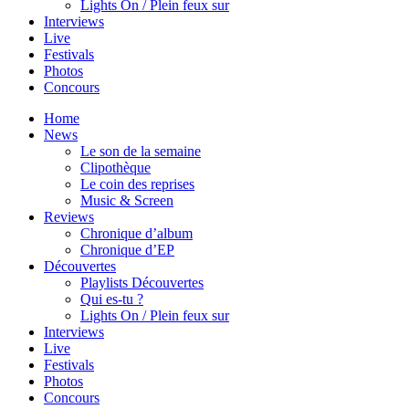
Lights On / Plein feux sur
Interviews
Live
Festivals
Photos
Concours
Home
News
Le son de la semaine
Clipothèque
Le coin des reprises
Music & Screen
Reviews
Chronique d’album
Chronique d’EP
Découvertes
Playlists Découvertes
Qui es-tu ?
Lights On / Plein feux sur
Interviews
Live
Festivals
Photos
Concours