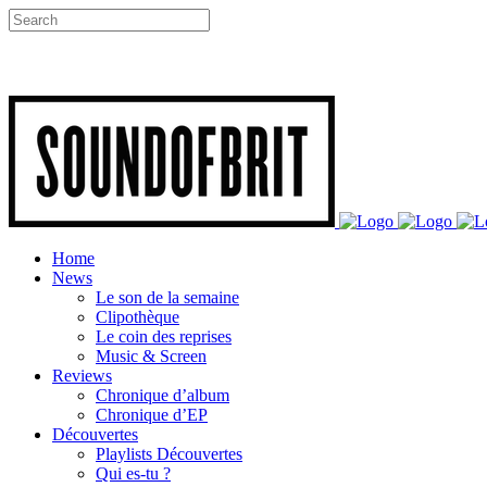
Home
News
Le son de la semaine
Clipothèque
Le coin des reprises
Music & Screen
Reviews
Chronique d’album
Chronique d’EP
Découvertes
Playlists Découvertes
Qui es-tu ?