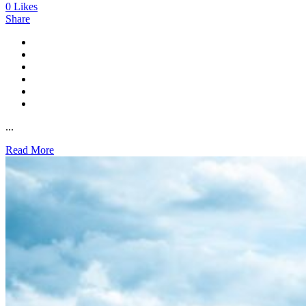
0
Likes
Share
...
Read More