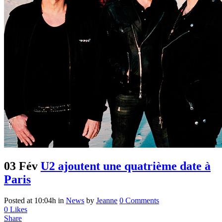
03 Fév
U2 ajoutent une quatrième date à
Paris
Posted at 10:04h
in
News
by
Jeanne
0 Comments
0
Likes
Share