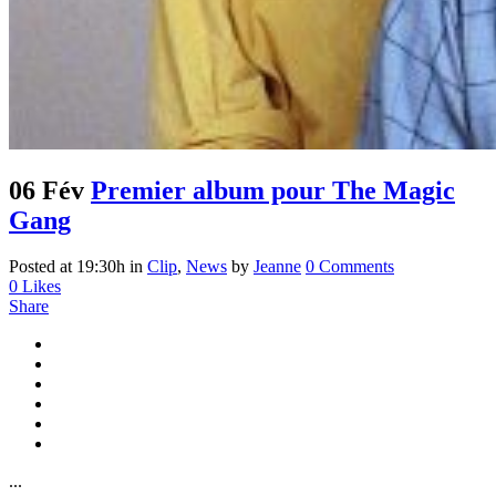
06 Fév
Premier album pour The Magic
Gang
Posted at 19:30h
in
Clip
,
News
by
Jeanne
0 Comments
0
Likes
Share
...