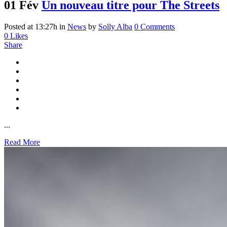
01 Fév
Un nouveau titre pour The Streets
Posted at 13:27h
in
News
by
Solly Alba
0 Comments
0
Likes
Share
...
Read More