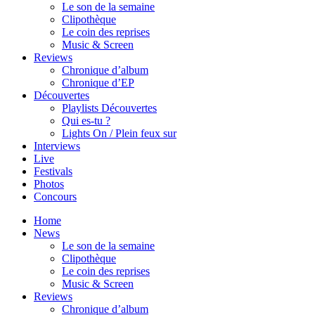
Le son de la semaine
Clipothèque
Le coin des reprises
Music & Screen
Reviews
Chronique d’album
Chronique d’EP
Découvertes
Playlists Découvertes
Qui es-tu ?
Lights On / Plein feux sur
Interviews
Live
Festivals
Photos
Concours
Home
News
Le son de la semaine
Clipothèque
Le coin des reprises
Music & Screen
Reviews
Chronique d’album