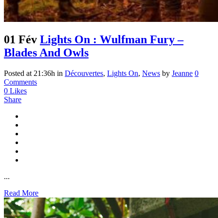
01 Fév
Lights On : Wulfman Fury –
Blades And Owls
Posted at 21:36h
in
Découvertes
,
Lights On
,
News
by
Jeanne
0
Comments
0
Likes
Share
...
Read More