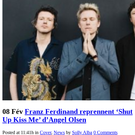
08 Fév
Franz Ferdinand reprennent ‘Shut
Up Kiss Me’ d’Angel Olsen
Posted at 11:41h
in
Cover
,
News
by
Solly Alba
0 Comments