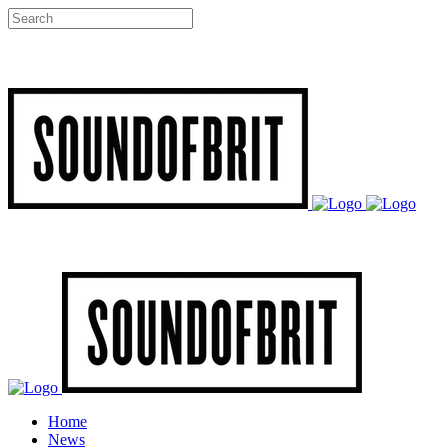
Home
News