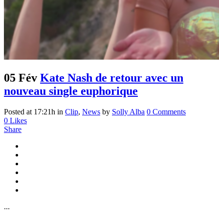
05 Fév
Kate Nash de retour avec un
nouveau single euphorique
Posted at 17:21h
in
Clip
,
News
by
Solly Alba
0 Comments
0
Likes
Share
...