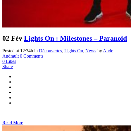
02 Fév
Lights On : Milestones – Paranoid
Posted at 12:34h
in
Découvertes
,
Lights On
,
News
by
Aude
Andrault
0 Comments
0
Likes
Share
...
Read More