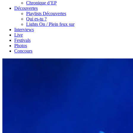
Chronique d’EP
Découvertes
Playlists Découvertes
Qui es-tu ?
Lights On / Plein feux sur
Interviews
Live
Festivals
Photos
Concours