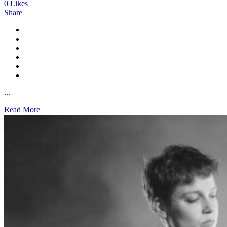
0
Likes
Share
...
Read More