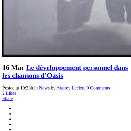
16 Mar
Le développement personnel dans
les chansons d’Oasis
Posted at 10:33h
in
News
by
Audrey Leclerc
0 Comments
2
Likes
Share