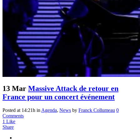
13 Mar
Massive Attack de retour en
France pour un concert événement
Posted at 14:21h
in
Agenda
,
News
by
Franck Collumeau
0
Comments
1
Like
Share