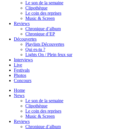
Le son de la semaine
Clipothèque
Le coin des reprises
Music & Screen
Reviews
Chronique d’album
Chronique d’EP
Découvertes
Playlists Découvertes
Qui es-tu ?
Lights On / Plein feux sur
Interviews
Live
Festivals
Photos
Concours
Home
News
Le son de la semaine
Clipothèque
Le coin des reprises
Music & Screen
Reviews
Chronique d’album