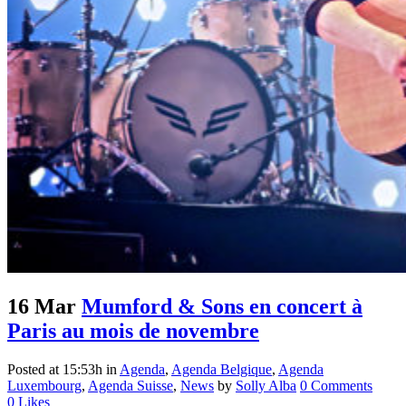
16 Mar
Mumford & Sons en concert à
Paris au mois de novembre
Posted at 15:53h
in
Agenda
,
Agenda Belgique
,
Agenda
Luxembourg
,
Agenda Suisse
,
News
by
Solly Alba
0 Comments
0
Likes