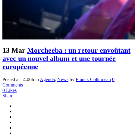
13 Mar
Morcheeba : un retour envoûtant
avec un nouvel album et une tournée
européenne
Posted at 14:06h
in
Agenda
,
News
by
Franck Collumeau
0
Comments
0
Likes
Share