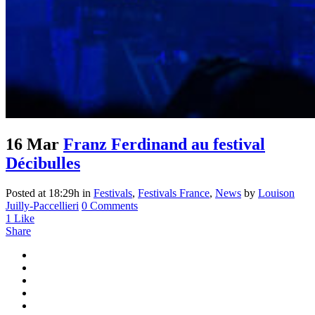
16 Mar
Franz Ferdinand au festival
Décibulles
Posted at 18:29h
in
Festivals
,
Festivals France
,
News
by
Louison
Juilly-Paccellieri
0 Comments
1
Like
Share