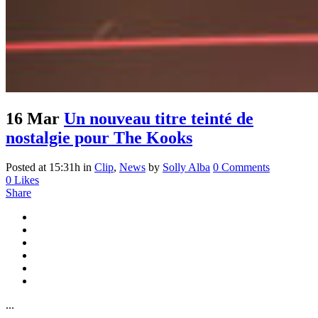
16 Mar
Un nouveau titre teinté de
nostalgie pour The Kooks
Posted at 15:31h
in
Clip
,
News
by
Solly Alba
0 Comments
0
Likes
Share
...