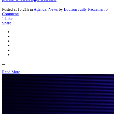
Posted at 15:21h
in
Agenda
,
News
by
Louison Juilly-Paccellieri
0
Comments
1
Like
Share
...
Read More