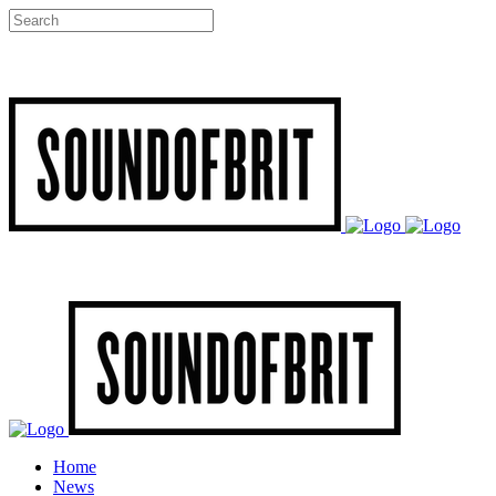
Home
News