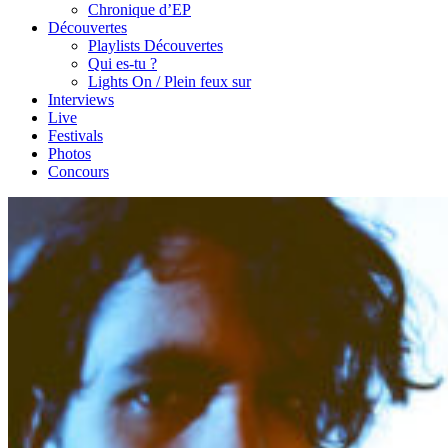
Chronique d’EP
Découvertes
Playlists Découvertes
Qui es-tu ?
Lights On / Plein feux sur
Interviews
Live
Festivals
Photos
Concours