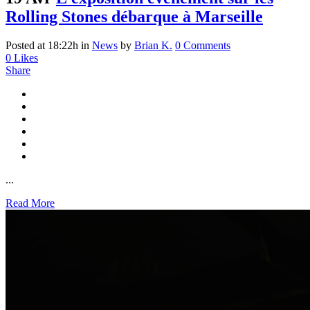
Rolling Stones débarque à Marseille
Posted at 18:22h
in
News
by
Brian K.
0 Comments
0
Likes
Share
...
Read More