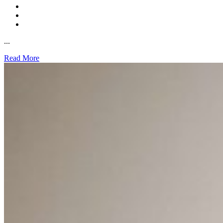
...
Read More