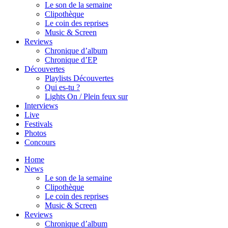
Le son de la semaine
Clipothèque
Le coin des reprises
Music & Screen
Reviews
Chronique d’album
Chronique d’EP
Découvertes
Playlists Découvertes
Qui es-tu ?
Lights On / Plein feux sur
Interviews
Live
Festivals
Photos
Concours
Home
News
Le son de la semaine
Clipothèque
Le coin des reprises
Music & Screen
Reviews
Chronique d’album