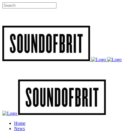
Home
News