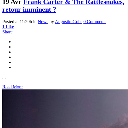
19 Avr
Frank Carter & The Rattlesnakes,
retour imminent ?
Posted at 11:29h
in
News
by
Augustin Gobs
0 Comments
1
Like
Share
...
Read More