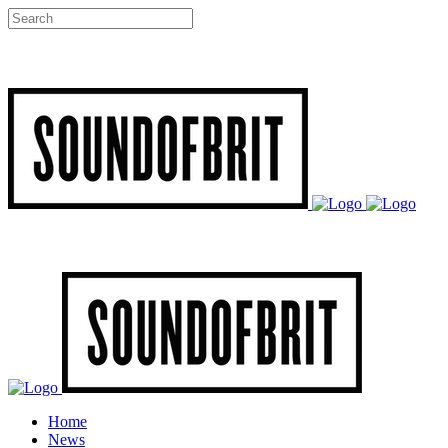
Home
News