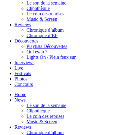
Le son de la semaine
Clipothèque
Le coin des reprises
Music & Screen
Reviews
Chronique d’album
Chronique d’EP
Découvertes
Playlists Découvertes
Qui es-tu ?
Lights On / Plein feux sur
Interviews
Live
Festivals
Photos
Concours
Home
News
Le son de la semaine
Clipothèque
Le coin des reprises
Music & Screen
Reviews
Chronique d’album