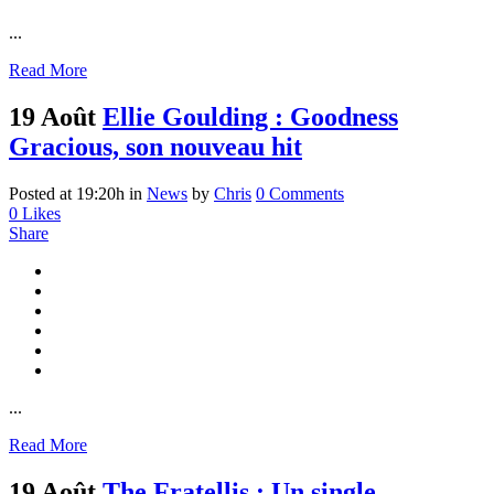
...
Read More
19 Août
Ellie Goulding : Goodness
Gracious, son nouveau hit
Posted at 19:20h
in
News
by
Chris
0 Comments
0
Likes
Share
...
Read More
19 Août
The Fratellis : Un single