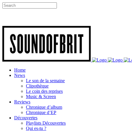
Home
News
Le son de la semaine
Clipothèque
Le coin des reprises
Music & Screen
Reviews
Chronique d’album
Chronique d’EP
Découvertes
Playlists Découvertes
Qui es-tu ?