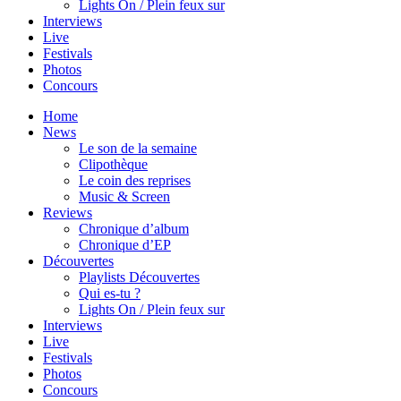
Lights On / Plein feux sur
Interviews
Live
Festivals
Photos
Concours
Home
News
Le son de la semaine
Clipothèque
Le coin des reprises
Music & Screen
Reviews
Chronique d’album
Chronique d’EP
Découvertes
Playlists Découvertes
Qui es-tu ?
Lights On / Plein feux sur
Interviews
Live
Festivals
Photos
Concours