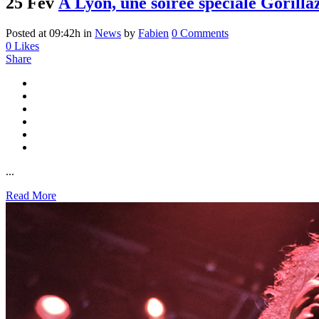
25 Fév
À Lyon, une soirée spéciale Gorilla
Posted at 09:42h
in
News
by
Fabien
0 Comments
0
Likes
Share
...
Read More