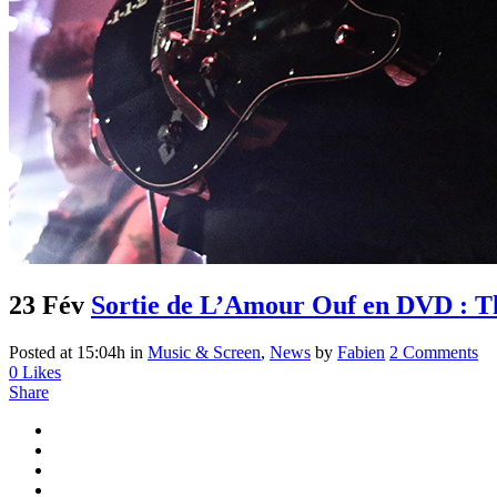
23 Fév
Sortie de L’Amour Ouf en DVD : Th
Posted at 15:04h
in
Music & Screen
,
News
by
Fabien
2 Comments
0
Likes
Share