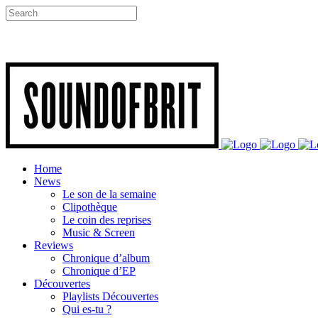
Home
News
Le son de la semaine
Clipothèque
Le coin des reprises
Music & Screen
Reviews
Chronique d’album
Chronique d’EP
Découvertes
Playlists Découvertes
Qui es-tu ?