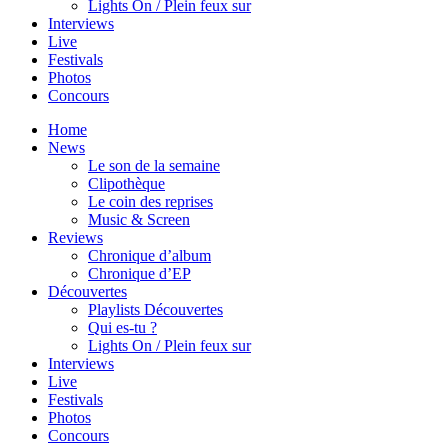
Lights On / Plein feux sur
Interviews
Live
Festivals
Photos
Concours
Home
News
Le son de la semaine
Clipothèque
Le coin des reprises
Music & Screen
Reviews
Chronique d’album
Chronique d’EP
Découvertes
Playlists Découvertes
Qui es-tu ?
Lights On / Plein feux sur
Interviews
Live
Festivals
Photos
Concours