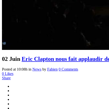
02 Juin
Eric Clapton nous fait applaudir 
Posted at 10:08h
in
News
by
Fabien
0 Comments
0
Likes
Share