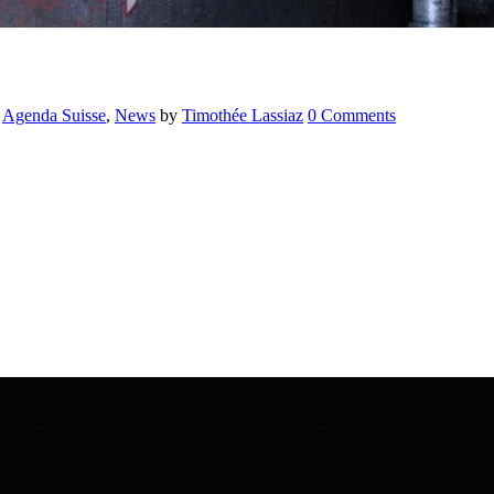
,
Agenda Suisse
,
News
by
Timothée Lassiaz
0 Comments