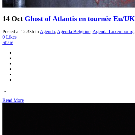
14 Oct
Ghost of Atlantis en tournée Eu/UK
Posted at 12:33h
in
Agenda
,
Agenda Belgique
,
Agenda Luxembourg
0
Likes
Share
...
Read More