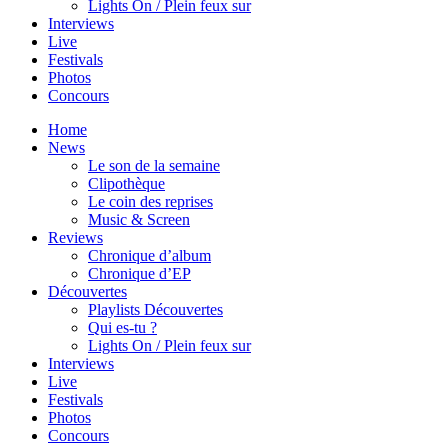
Lights On / Plein feux sur
Interviews
Live
Festivals
Photos
Concours
Home
News
Le son de la semaine
Clipothèque
Le coin des reprises
Music & Screen
Reviews
Chronique d’album
Chronique d’EP
Découvertes
Playlists Découvertes
Qui es-tu ?
Lights On / Plein feux sur
Interviews
Live
Festivals
Photos
Concours