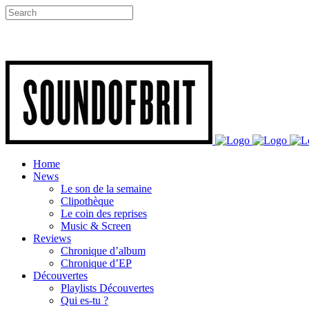
Home
News
Le son de la semaine
Clipothèque
Le coin des reprises
Music & Screen
Reviews
Chronique d’album
Chronique d’EP
Découvertes
Playlists Découvertes
Qui es-tu ?