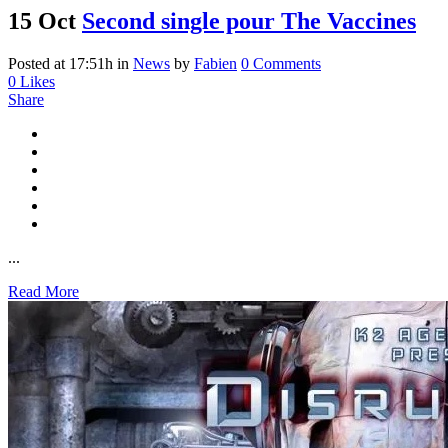
15 Oct
Second single pour The Vaccines
Posted at 17:51h
in
News
by
Fabien
0 Comments
0
Likes
Share
...
Read More