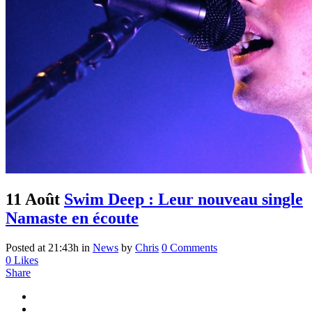
11 Août
Swim Deep : Leur nouveau single
Namaste en écoute
Posted at 21:43h
in
News
by
Chris
0 Comments
0
Likes
Share