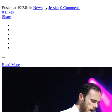
Posted at 19:24h
in
News
by
Jessica
0 Comments
0
Likes
Share
...
Read More