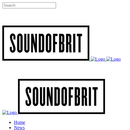
Home
News