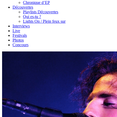
Chronique d’EP
Découvertes
Playlists Découvertes
Qui es-tu ?
Lights On / Plein feux sur
Interviews
Live
Festivals
Photos
Concours