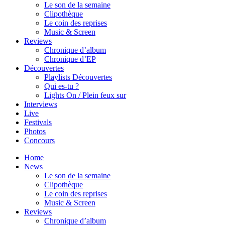
Le son de la semaine
Clipothèque
Le coin des reprises
Music & Screen
Reviews
Chronique d’album
Chronique d’EP
Découvertes
Playlists Découvertes
Qui es-tu ?
Lights On / Plein feux sur
Interviews
Live
Festivals
Photos
Concours
Home
News
Le son de la semaine
Clipothèque
Le coin des reprises
Music & Screen
Reviews
Chronique d’album