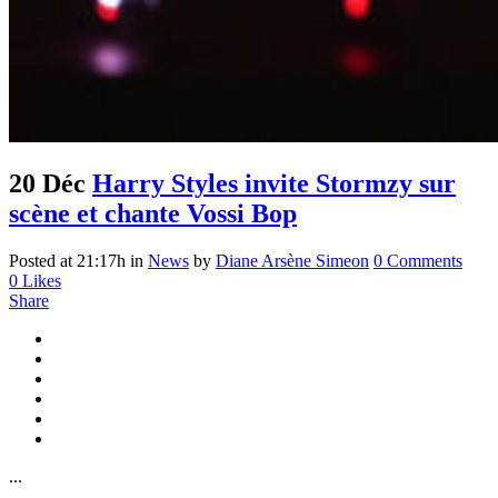
20 Déc
Harry Styles invite Stormzy sur
scène et chante Vossi Bop
Posted at 21:17h
in
News
by
Diane Arsène Simeon
0 Comments
0
Likes
Share
...