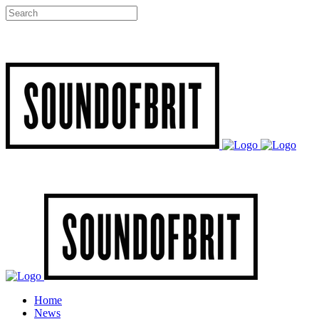
Home
News