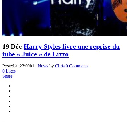
19 Déc
Harry Styles livre une reprise du
tube « Juice » de Lizzo
Posted at 23:00h
in
News
by
Chris
0 Comments
0
Likes
Share
...