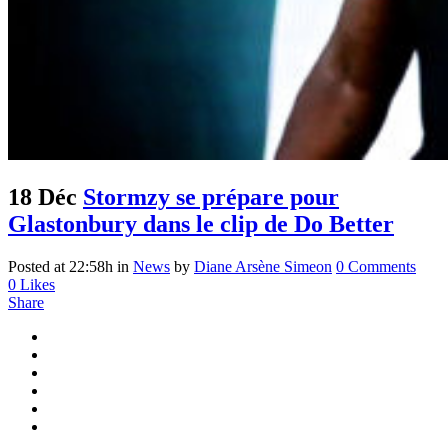
18 Déc
Stormzy se prépare pour
Glastonbury dans le clip de Do Better
Posted at 22:58h
in
News
by
Diane Arsène Simeon
0 Comments
0
Likes
Share