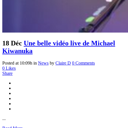
18 Déc
Une belle vidéo live de Michael
Kiwanuka
Posted at 10:09h
in
News
by
Claire D
0 Comments
0
Likes
Share
...