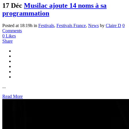
17 Déc
Musilac ajoute 14 noms à sa
programmation
Posted at 18:19h
in
Festivals
,
Festivals France
,
News
by
Claire D
0
Comments
0
Likes
Share
...
Read More