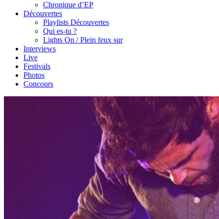
Chronique d’EP
Découvertes
Playlists Découvertes
Qui es-tu ?
Lights On / Plein feux sur
Interviews
Live
Festivals
Photos
Concours