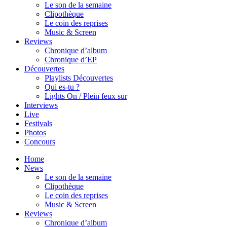
Le son de la semaine
Clipothèque
Le coin des reprises
Music & Screen
Reviews
Chronique d’album
Chronique d’EP
Découvertes
Playlists Découvertes
Qui es-tu ?
Lights On / Plein feux sur
Interviews
Live
Festivals
Photos
Concours
Home
News
Le son de la semaine
Clipothèque
Le coin des reprises
Music & Screen
Reviews
Chronique d’album