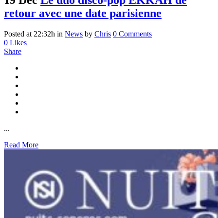
retour avec une date parisienne
Posted at 22:32h
in
News
by
Chris
0 Comments
0
Likes
Share
...
Read More