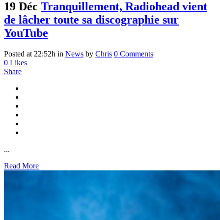
19 Déc
Tranquillement, Radiohead vient
de lâcher toute sa discographie sur
YouTube
Posted at 22:52h
in
News
by
Chris
0 Comments
0
Likes
Share
...
Read More