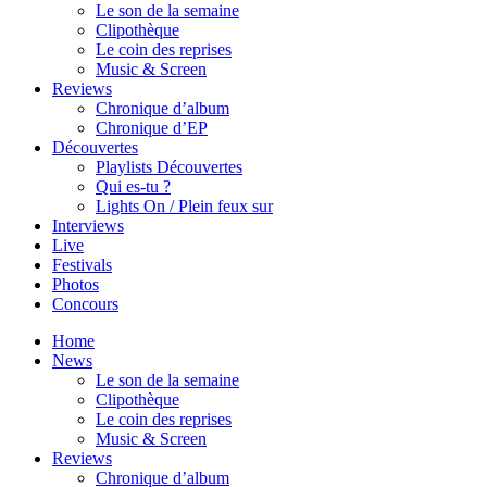
Le son de la semaine
Clipothèque
Le coin des reprises
Music & Screen
Reviews
Chronique d’album
Chronique d’EP
Découvertes
Playlists Découvertes
Qui es-tu ?
Lights On / Plein feux sur
Interviews
Live
Festivals
Photos
Concours
Home
News
Le son de la semaine
Clipothèque
Le coin des reprises
Music & Screen
Reviews
Chronique d’album