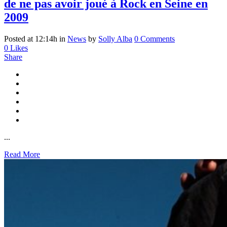
de ne pas avoir joué à Rock en Seine en
2009
Posted at 12:14h
in
News
by
Solly Alba
0 Comments
0
Likes
Share
...
Read More