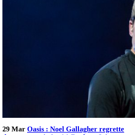
29 Mar
Oasis : Noel Gallagher regrette