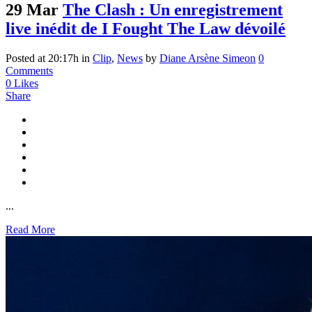
29 Mar
The Clash : Un enregistrement
live inédit de I Fought The Law dévoilé
Posted at 20:17h
in
Clip
,
News
by
Diane Arsène Simeon
0
Comments
0
Likes
Share
...
Read More