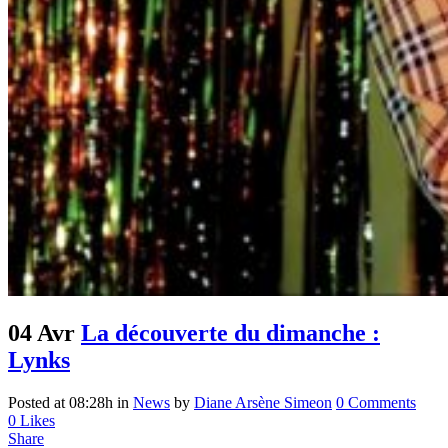
04 Avr
La découverte du dimanche :
Lynks
Posted at 08:28h
in
News
by
Diane Arsène Simeon
0 Comments
0
Likes
Share