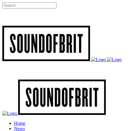
Home
News