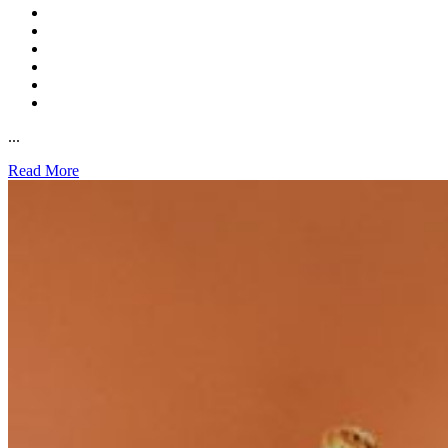
...
Read More