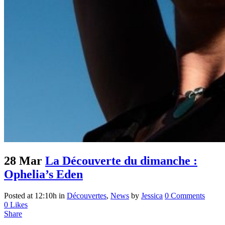
28 Mar
La Découverte du dimanche :
Ophelia’s Eden
Posted at 12:10h
in
Découvertes
,
News
by
Jessica
0 Comments
0
Likes
Share