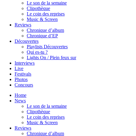
Le son de la semaine
Clipothèque
Le coin des reprises
Music & Screen
Reviews
Chronique d’album
Chronique d’EP
Découvertes
Playlists Découvertes
Qui es-tu ?
Lights On / Plein feux sur
Interviews
Live
Festivals
Photos
Concours
Home
News
Le son de la semaine
Clipothèque
Le coin des reprises
Music & Screen
Reviews
Chronique d’album