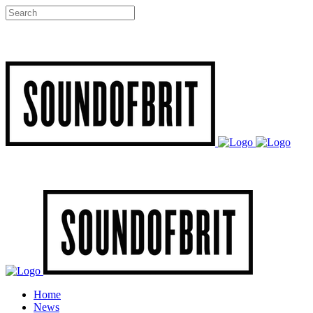
Home
News