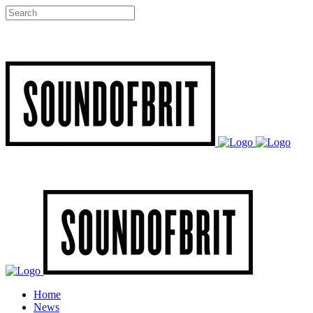
Home
News