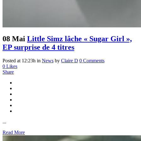
08 Mai
Little Simz lâche « Sugar Girl »,
EP surprise de 4 titres
Posted at 12:23h
in
News
by
Claire D
0 Comments
0
Likes
Share
...
Read More