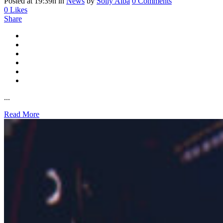
Posted at 19:39h
in
News
by
Solly Alba
0 Comments
0
Likes
Share
...
Read More