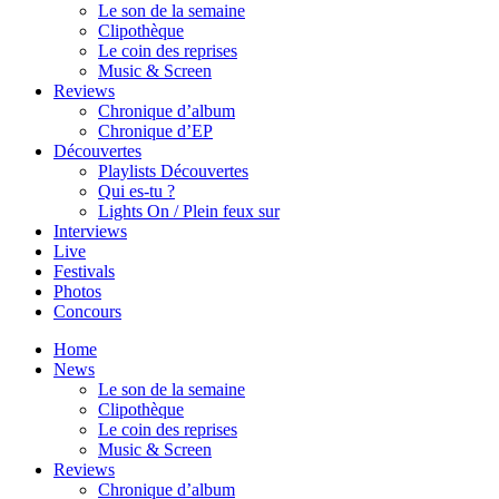
Le son de la semaine
Clipothèque
Le coin des reprises
Music & Screen
Reviews
Chronique d’album
Chronique d’EP
Découvertes
Playlists Découvertes
Qui es-tu ?
Lights On / Plein feux sur
Interviews
Live
Festivals
Photos
Concours
Home
News
Le son de la semaine
Clipothèque
Le coin des reprises
Music & Screen
Reviews
Chronique d’album