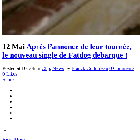
12 Mai
Après l’annonce de leur tournée,
le nouveau single de Fatdog débarque !
Posted at 10:50h
in
Clip
,
News
by
Franck Collumeau
0 Comments
0
Likes
Share
...
Read More