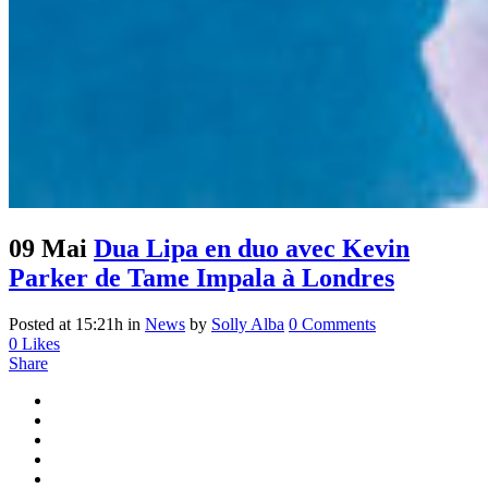
09 Mai
Dua Lipa en duo avec Kevin
Parker de Tame Impala à Londres
Posted at 15:21h
in
News
by
Solly Alba
0 Comments
0
Likes
Share