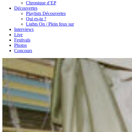
Chronique d’EP
Découvertes
Playlists Découvertes
Qui es-tu ?
Lights On / Plein feux sur
Interviews
Live
Festivals
Photos
Concours