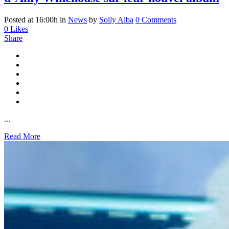
Posted at 16:00h
in
News
by
Solly Alba
0 Comments
0
Likes
Share
...
Read More