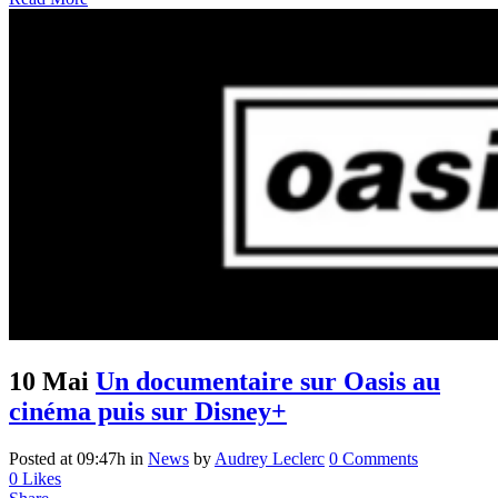
10 Mai
Un documentaire sur Oasis au
cinéma puis sur Disney+
Posted at 09:47h
in
News
by
Audrey Leclerc
0 Comments
0
Likes