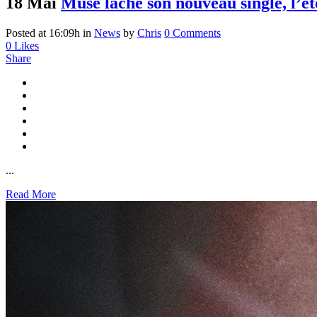
18 Mai
Muse lâche son nouveau single, l’
Posted at 16:09h
in
News
by
Chris
0 Comments
0
Likes
Share
...
Read More